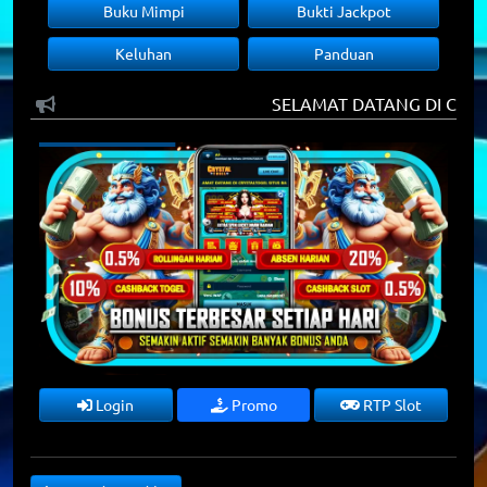
Buku Mimpi
Bukti Jackpot
Keluhan
Panduan
SELAMAT DATANG DI CRYS
Login
Promo
RTP Slot