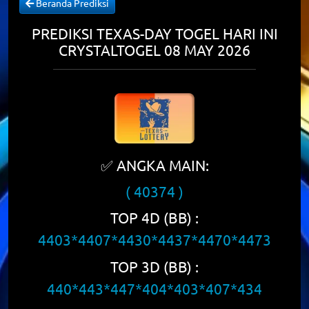
Beranda Prediksi
PREDIKSI TEXAS-DAY TOGEL HARI INI
CRYSTALTOGEL 08 MAY 2026
✅ ANGKA MAIN:
( 40374 )
TOP 4D (BB) :
4403*4407*4430*4437*4470*4473
TOP 3D (BB) :
440*443*447*404*403*407*434