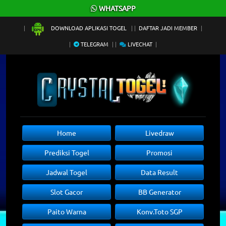
×
WHATSAPP
DOWNLOAD APLIKASI TOGEL
DAFTAR JADI MEMBER
TELEGRAM
LIVECHAT
Home
Livedraw
Prediksi Togel
Promosi
Jadwal Togel
Data Result
Slot Gacor
BB Generator
Paito Warna
Konv.Toto SGP