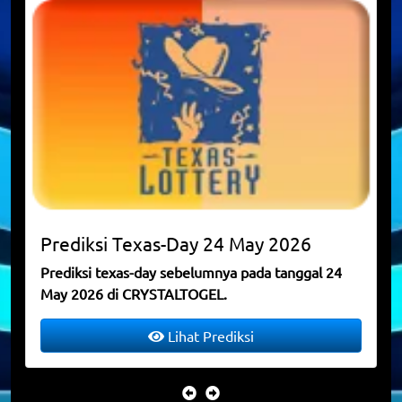
Prediksi
Texas-Day
24 May 2026
Prediksi texas-day sebelumnya pada tanggal 24
May 2026 di CRYSTALTOGEL.
Lihat Prediksi