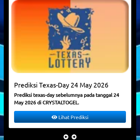
Prediksi
Texas-Day
24 May 2026
Prediksi texas-day sebelumnya pada tanggal 24
May 2026 di CRYSTALTOGEL.
Lihat Prediksi