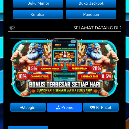
Buku Mimpi
Bukti Jackpot
Keluhan
Panduan
SELAMAT DATANG DI CRYS
Login
Promo
RTP Slot