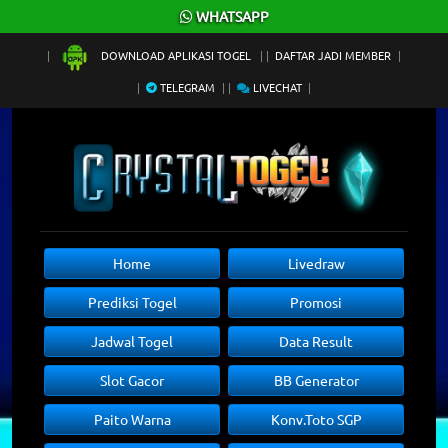
×
WHATSAPP
DOWNLOAD APLIKASI TOGEL
DAFTAR JADI MEMBER
TELEGRAM
LIVECHAT
Home
Livedraw
Prediksi Togel
Promosi
Jadwal Togel
Data Result
Slot Gacor
BB Generator
Paito Warna
Konv.Toto SGP