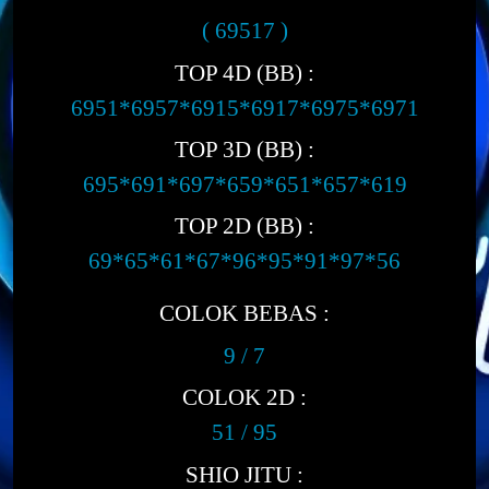
( 69517 )
TOP 4D (BB) :
6951*6957*6915*6917*6975*6971
TOP 3D (BB) :
695*691*697*659*651*657*619
TOP 2D (BB) :
69*65*61*67*96*95*91*97*56
COLOK BEBAS :
9 / 7
COLOK 2D :
51 / 95
SHIO JITU :