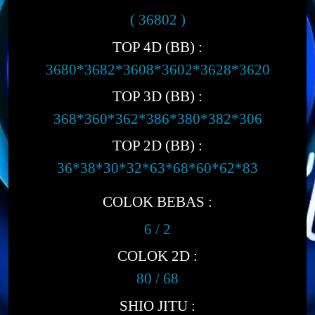
( 36802 )
TOP 4D (BB) :
3680*3682*3608*3602*3628*3620
TOP 3D (BB) :
368*360*362*386*380*382*306
TOP 2D (BB) :
36*38*30*32*63*68*60*62*83
COLOK BEBAS :
6 / 2
COLOK 2D :
80 / 68
SHIO JITU :