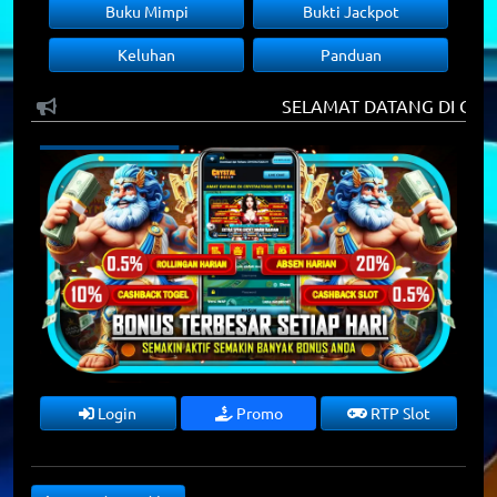
Buku Mimpi
Bukti Jackpot
Keluhan
Panduan
SELAMAT DATANG DI CRYS
Login
Promo
RTP Slot