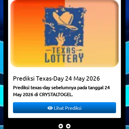
Prediksi
Texas-Day
24 May 2026
Prediksi texas-day sebelumnya pada tanggal 24
May 2026 di CRYSTALTOGEL.
Lihat Prediksi