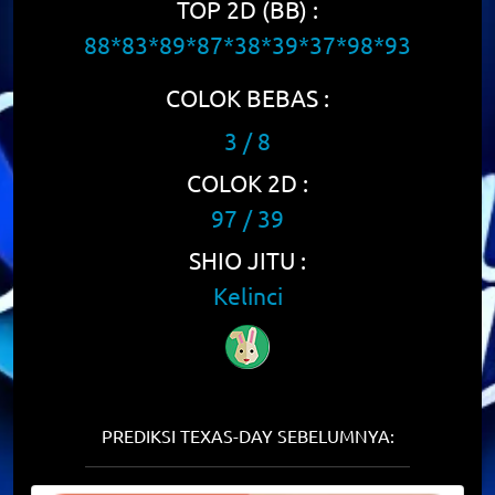
TOP 2D (BB) :
88*83*89*87*38*39*37*98*93
COLOK BEBAS :
3 / 8
COLOK 2D :
97 / 39
SHIO JITU :
Kelinci
PREDIKSI TEXAS-DAY SEBELUMNYA: