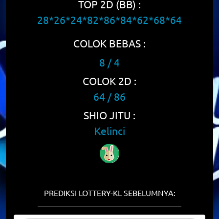
TOP 2D (BB) :
28*26*24*82*86*84*62*68*64
COLOK BEBAS :
8 / 4
COLOK 2D :
64 / 86
SHIO JITU :
Kelinci
PREDIKSI LOTTERY-KL SEBELUMNYA: