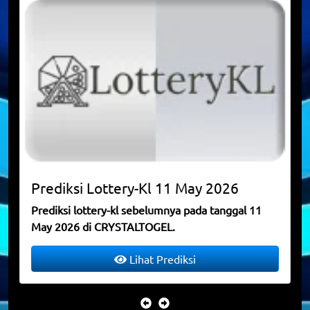
Prediksi
Lottery-Kl
11 May 2026
Prediksi lottery-kl sebelumnya pada tanggal 11
May 2026 di CRYSTALTOGEL.
Lihat Prediksi