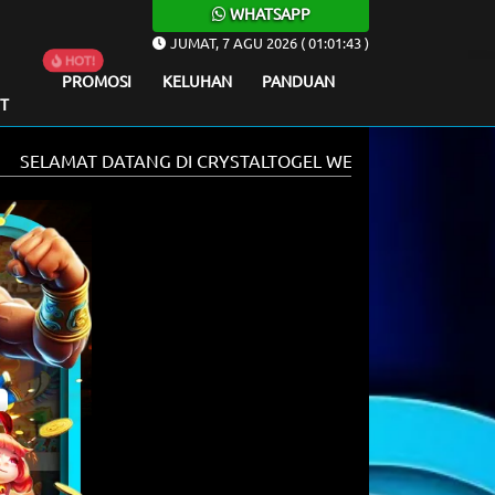
WHATSAPP
JUMAT
, 7 AGU 2026
(
01
:
01
:
44
)
HOT!
PROMOSI
KELUHAN
PANDUAN
T
SELAMAT DATANG DI CRYSTALTOGEL WEB SLOT DAN TOGEL