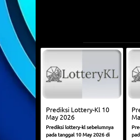
ery-Kl
11
Prediksi
Lottery-Kl
10
Pr
May 2026
Ma
kl sebelumnya
Prediksi lottery-kl sebelumnya
Pre
May 2026 di
pada tanggal 10 May 2026 di
pad