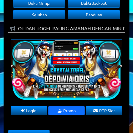
Buku Mimpi
Bukti Jackpot
Keluhan
Panduan
 WEB SLOT DAN TOGEL PALING AMANAH DENGAN MIN DP HA
Login
Promo
RTP Slot