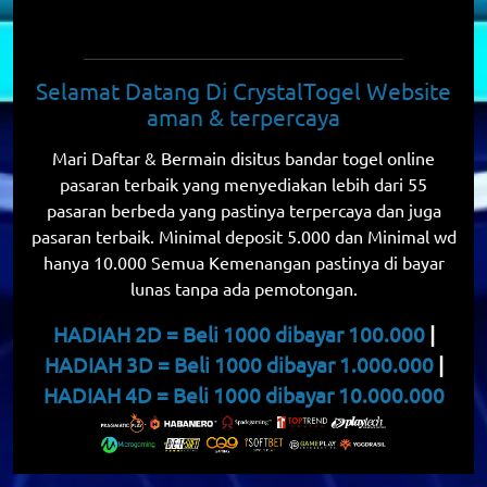
Selamat Datang Di CrystalTogel Website
aman & terpercaya
Mari Daftar & Bermain disitus bandar togel online
pasaran terbaik yang menyediakan lebih dari 55
pasaran berbeda yang pastinya terpercaya dan juga
pasaran terbaik. Minimal deposit 5.000 dan Minimal wd
hanya 10.000 Semua Kemenangan pastinya di bayar
lunas tanpa ada pemotongan.
HADIAH 2D = Beli 1000 dibayar 100.000
|
HADIAH 3D = Beli 1000 dibayar 1.000.000
|
HADIAH 4D = Beli 1000 dibayar 10.000.000