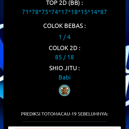
TOP 2D (BB) :
71*78*75*74*17*18*15*14*87
COLOK BEBAS :
1 / 4
COLOK 2D :
85 / 18
SHIO JITU :
Babi
PREDIKSI TOTOMACAU-19 SEBELUMNYA: