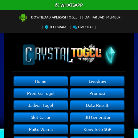
×
WHATSAPP
DOWNLOAD APLIKASI TOGEL
DAFTAR JADI MEMBER
TELEGRAM
LIVECHAT
Home
Livedraw
Prediksi Togel
Promosi
Jadwal Togel
Data Result
Slot Gacor
BB Generator
Paito Warna
Konv.Toto SGP