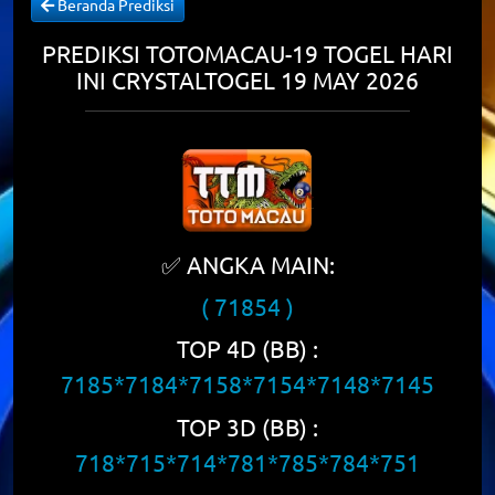
Beranda Prediksi
PREDIKSI TOTOMACAU-19 TOGEL HARI
INI CRYSTALTOGEL 19 MAY 2026
✅ ANGKA MAIN:
( 71854 )
TOP 4D (BB) :
7185*7184*7158*7154*7148*7145
TOP 3D (BB) :
718*715*714*781*785*784*751