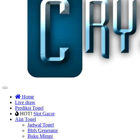
Home
Live draw
Prediksi Togel
HOT!
Slot Gacor
Alat Togel
Jadwal Togel
Bbfs Generator
Buku Mimpi