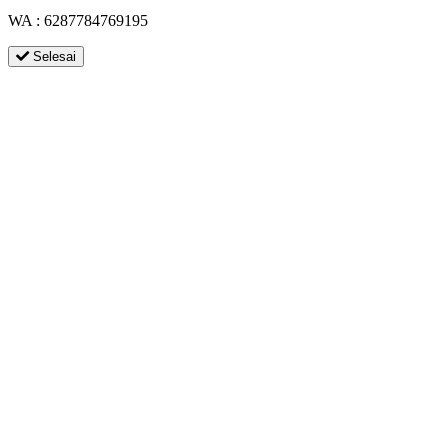
WA : 6287784769195
Selesai