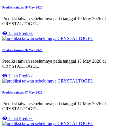
Prediksi
taiwan
19 May 2026
Prediksi taiwan sebelumnya pada tanggal 19 May 2026 di
CRYSTALTOGEL.
Lihat Prediksi
Prediksi
taiwan
18 May 2026
Prediksi taiwan sebelumnya pada tanggal 18 May 2026 di
CRYSTALTOGEL.
Lihat Prediksi
Prediksi
taiwan
17 May 2026
Prediksi taiwan sebelumnya pada tanggal 17 May 2026 di
CRYSTALTOGEL.
Lihat Prediksi