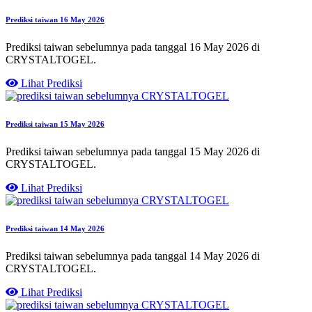
Prediksi
taiwan
16 May 2026
Prediksi taiwan sebelumnya pada tanggal 16 May 2026 di
CRYSTALTOGEL.
Lihat Prediksi
Prediksi
taiwan
15 May 2026
Prediksi taiwan sebelumnya pada tanggal 15 May 2026 di
CRYSTALTOGEL.
Lihat Prediksi
Prediksi
taiwan
14 May 2026
Prediksi taiwan sebelumnya pada tanggal 14 May 2026 di
CRYSTALTOGEL.
Lihat Prediksi