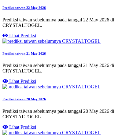
Prediksi
taiwan
22 May 2026
Prediksi taiwan sebelumnya pada tanggal 22 May 2026 di
CRYSTALTOGEL.
Lihat Prediksi
Prediksi
taiwan
21 May 2026
Prediksi taiwan sebelumnya pada tanggal 21 May 2026 di
CRYSTALTOGEL.
Lihat Prediksi
Prediksi
taiwan
20 May 2026
Prediksi taiwan sebelumnya pada tanggal 20 May 2026 di
CRYSTALTOGEL.
Lihat Prediksi