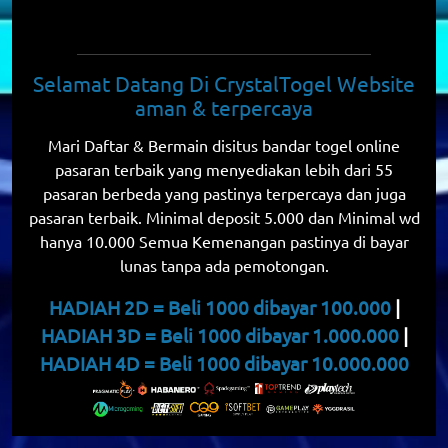
Selamat Datang Di CrystalTogel Website
aman & terpercaya
Mari Daftar & Bermain disitus bandar togel online
pasaran terbaik yang menyediakan lebih dari 55
pasaran berbeda yang pastinya terpercaya dan juga
pasaran terbaik. Minimal deposit 5.000 dan Minimal wd
hanya 10.000 Semua Kemenangan pastinya di bayar
lunas tanpa ada pemotongan.
HADIAH 2D = Beli 1000 dibayar 100.000
|
HADIAH 3D = Beli 1000 dibayar 1.000.000
|
HADIAH 4D = Beli 1000 dibayar 10.000.000