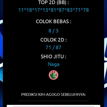
TOP 2D (BB) :
11*18*17*13*81*87*83*71*78
COLOK BEBAS :
8 / 3
COLOK 2D :
71 / 87
SHIO JITU :
Naga
PREDIKSI KIM-AGOGO SEBELUMNYA: